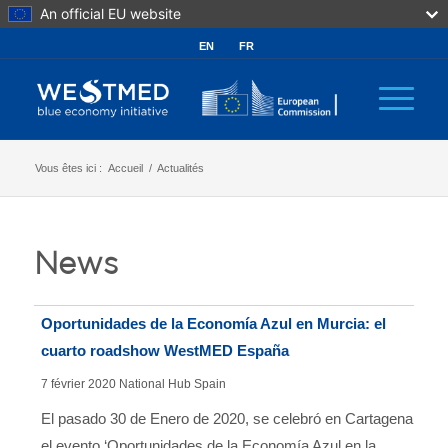
An official EU website
EN
FR
Vous êtes ici :
Accueil
/
Actualités
News
Oportunidades de la Economía Azul en Murcia: el
cuarto roadshow WestMED España
7 février 2020
National Hub Spain
El pasado 30 de Enero de 2020, se celebró en Cartagena
el evento ‘Oportunidades de la Economía Azul en la