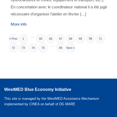
En concertation avec le coordinateur national il a été jugé
nécessaire d’organiser l’atelier en février […]
More info
…
« Prev
1
65
66
67
68
69
70
71
…
72
73
74
75
89
Next »
WestMED Blue Economy Initiative
This site is managed by the WestMED Assistance Mechanism
implemented by CINEA on behalf of DG MARE